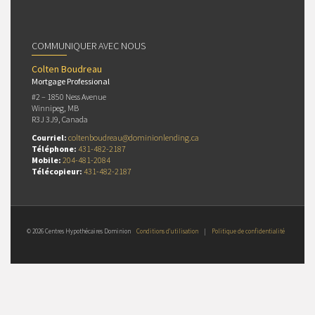
COMMUNIQUER AVEC NOUS
Colten Boudreau
Mortgage Professional
#2 – 1850 Ness Avenue
Winnipeg, MB
R3J 3J9, Canada
Courriel:
coltenboudreau@dominionlending.ca
Téléphone:
431-482-2187
Mobile:
204-481-2084
Télécopieur:
431-482-2187
© 2026 Centres Hypothécaires Dominion
Conditions d’utilisation
|
Politique de confidentialité