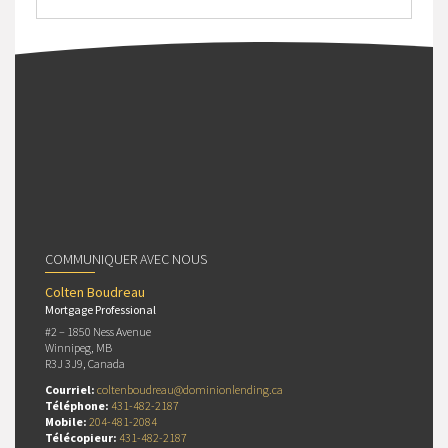
COMMUNIQUER AVEC NOUS
Colten Boudreau
Mortgage Professional
#2 – 1850 Ness Avenue
Winnipeg, MB
R3J 3J9, Canada
Courriel:
coltenboudreau@dominionlending.ca
Téléphone:
431-482-2187
Mobile:
204-481-2084
Télécopieur:
431-482-2187